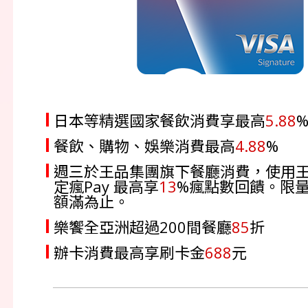
日本等精選國家餐飲消費享最高
5.88
餐飲、購物、娛樂消費最高
4.88
%
週三於王品集團旗下餐廳消費，使用
定瘋Pay 最高享
13
%瘋點數回饋。限
額滿為止。
樂饗全亞洲超過200間餐廳
85
折
辦卡消費最高享刷卡金
688
元