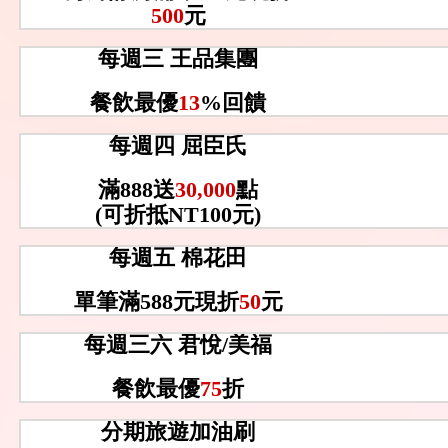
500
元
每週三 王品集團
餐飲最優
13
%回饋
每週四 屈臣氏
滿888送
30,000
點
(可折抵NT100元)
每週五 棉花田
單筆滿588元現折
50
元
每週三六 君悅/美福
餐飲最優
75
折
分期旅遊加油刷