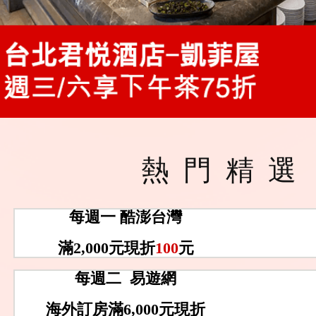
熱門精選
每週一 酷澎台灣
滿2,000元現折
100
元
每週二 易遊網
海外訂房滿6,000元現折