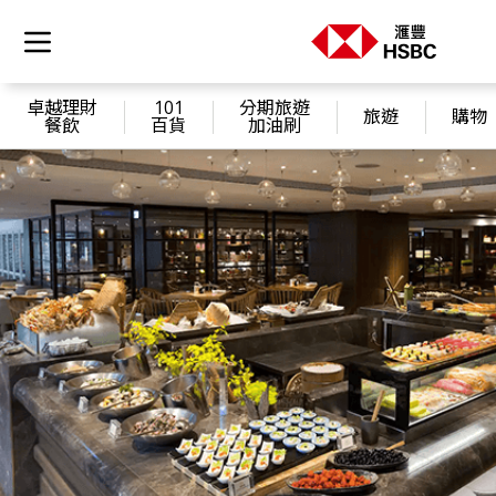
卓越理財
101
分期旅遊
旅遊
購物
餐飲
百貨
加油刷