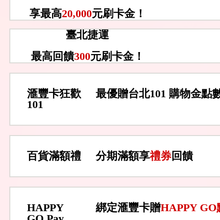
享最高
20,000
元刷卡金！
臺北捷運
最高回饋
300
元刷卡金！
滙豐卡狂歡
最優贈台北101 購物金點
101
百貨滿額禮
分期滿額享
禮券
回饋
HAPPY
綁定滙豐卡贈
HAPPY G
GO Pay