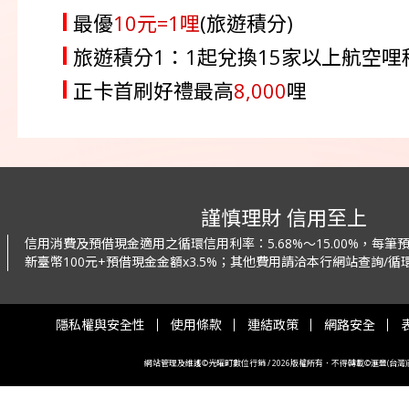
最優
10元=1哩
(旅遊積分)
旅遊積分1：1起兌換15家以上航空
正卡首刷好禮最高
8,000
哩
謹慎理財 信用至上
信用消費及預借現金適用之循環信用利率：
5.68%～15.00%，每
新臺幣100元+預借現金金額x3.5%；
其他費用請洽本行網站查詢/循環
隱私權與安全性
使用條款
連結政策
網路安全
網站管理及維護©光曜町數位行銷 / 2026版權所有．不得轉載©滙豐(台灣