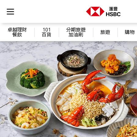
卓越理財
101
分期旅遊
旅遊
購物
餐飲
百貨
加油刷