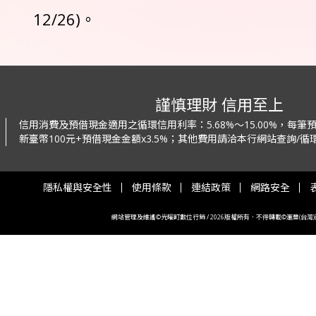
12/26)。
謹慎理財 信用至上
信用消費及預借現金適用之循環信用利率：
5.68%～15.00%，每
新臺幣100元+預借現金金額x3.5%；
其他費用請洽本行網站查詢/循環
隱私權與安全性
使用條款
連結政策
網路安全
網站管理及維護©光曜町數位行銷 / 2026版權所有．不得轉載©滙豐(台灣