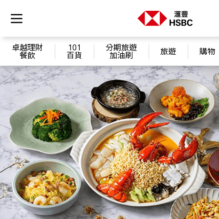
卓越理財
101
分期旅遊
旅遊
購物
餐飲
百貨
加油刷