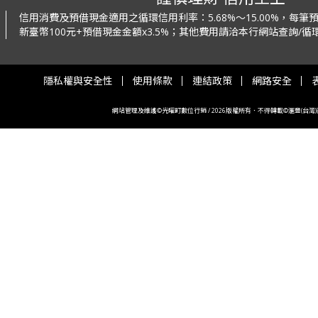
信用消費及預借現金適用之循環信用利率：
5.68%～15.00%，每
新臺幣100元+預借現金金額x3.5%；
其他費用請洽本行網站查詢/循環
隱私權與安全性
使用條款
連結政策
網路安全
網站管理及維護©光曜町數位行銷 / 2026版權所有．不得轉載©滙豐(台灣