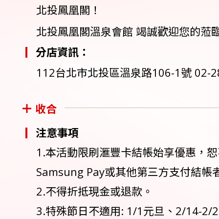
北投鳳凰閣！
北投鳳凰閣溫泉會館 竭誠歡迎您的蒞臨
分店資訊：
112台北市北投區溫泉路106-1號 02-28
收合
注意事項
1.本活動限刷滙豐卡結帳始享優惠，恕不得與
Samsung Pay或其他第三方支付
2.不得折抵現金或退款。
3.特殊節日不適用: 1/1元旦、2/14-2/2