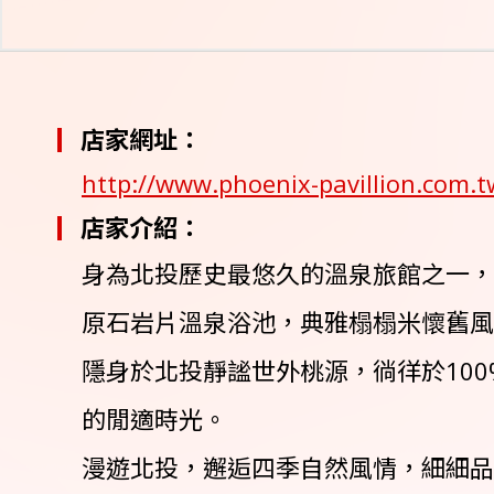
店家網址：
http://www.phoenix-pavillion.com.t
店家介紹：
身為北投歷史最悠久的溫泉旅館之一，
原石岩片溫泉浴池，典雅榻榻米懷舊風
隱身於北投靜謐世外桃源，徜徉於10
的閒適時光。
漫遊北投，邂逅四季自然風情，細細品