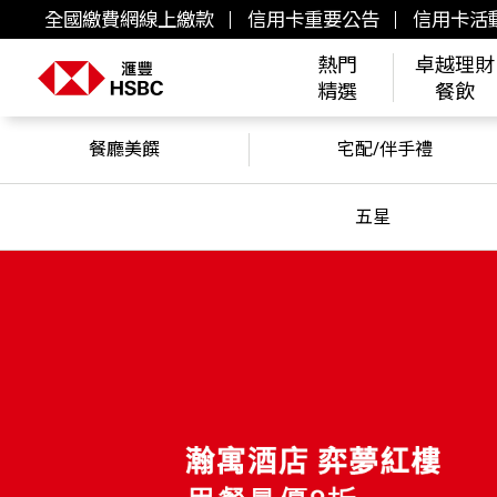
全國繳費網線上繳款
信用卡重要公告
信用卡活
熱門
卓越理財
精選
餐飲
餐廳美饌
宅配/伴手禮
五星