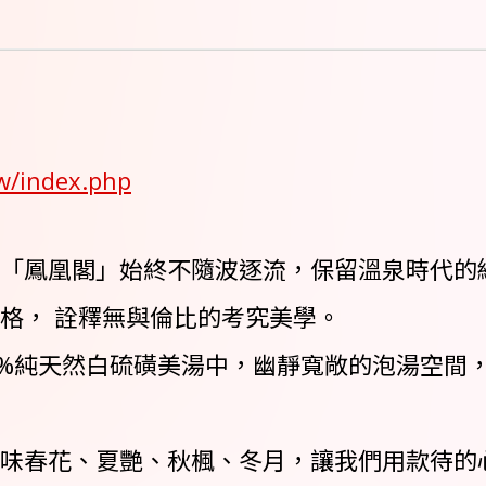
w/index.php
「鳳凰閣」始終不隨波逐流，保留溫泉時代的
格， 詮釋無與倫比的考究美學。
0%純天然白硫磺美湯中，幽靜寬敞的泡湯空間
味春花、夏艷、秋楓、冬月，讓我們用款待的