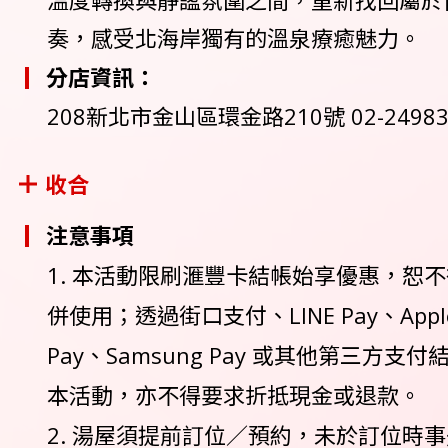
溫度轉換與靜謐氛圍之間，重新找回屬於
奏，感受北海岸獨有的溫泉療癒魅力。
分店資訊：
208新北市金山區環金路210號 02-24983
收合
注意事項
1. 本活動限刷滙豐卡結帳始享優惠，恕
併使用；透過街口支付、LINE Pay、Apple 
Pay、Samsung Pay 或其他第三方支
本活動，亦不得要求折抵現金或退款。
2. 湯屋須提前訂位／預約，未於訂位時