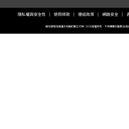
隱私權與安全性
使用條款
連結政策
網路安全
網站管理及維護©光曜町數位行銷 / 2026版權所有．不得轉載©滙豐(台灣