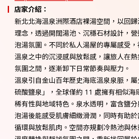
店家介紹：
新北北海溫泉洲際酒店裸湯空間，以回歸
理念，透過開闊湯池、沉穩石材設計，營
泡湯氛圍。不同於私人湯屋的專屬感受，
溫泉之中的沉浸感與放鬆感，讓旅人在熱
氛圍之間，逐漸卸下日常節奏與壓力。
溫泉引自金山百年歷史海底溫泉泉脈，屬
硫酸鹽泉」，全球僅約 11 處擁有相似
稀有性與地域特色。泉水透明，富含鹽分
泡湯後能感受肌膚細緻滑潤，同時有助於
循環與放鬆肌肉。空間亦規劃冷熱池與休