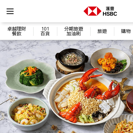
卓越理財
101
分期旅遊
旅遊
購物
餐飲
百貨
加油刷