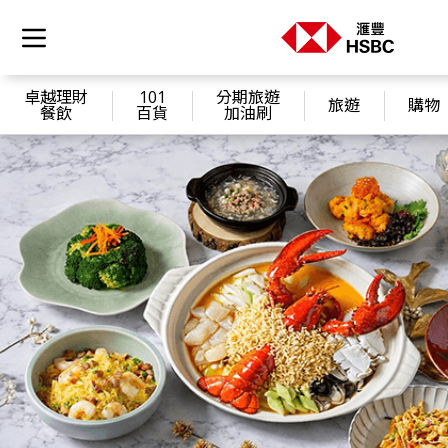
卓越理財
101
分期旅遊
旅遊
購物
餐飲
百貨
加油刷