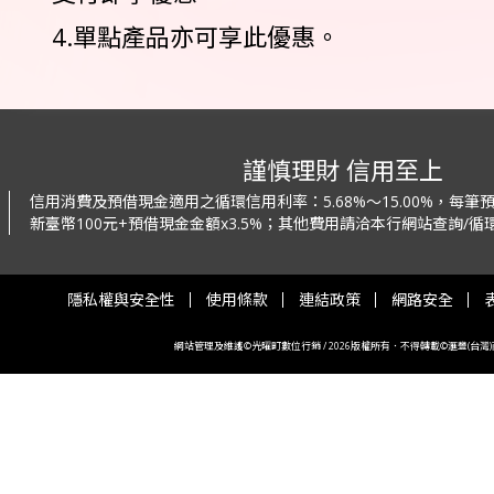
4.單點產品亦可享此優惠。
謹慎理財 信用至上
信用消費及預借現金適用之循環信用利率：
5.68%～15.00%，每
新臺幣100元+預借現金金額x3.5%；
其他費用請洽本行網站查詢/循環
隱私權與安全性
使用條款
連結政策
網路安全
網站管理及維護©光曜町數位行銷 / 2026版權所有．不得轉載©滙豐(台灣