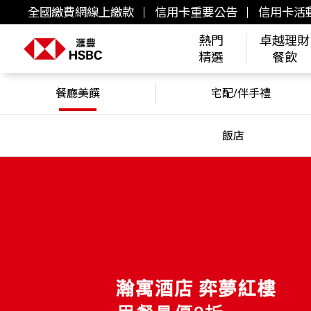
全國繳費網線上繳款
信用卡重要公告
信用卡活
熱門
卓越理財
精選
餐飲
餐廳美饌
宅配/伴手禮
飯店