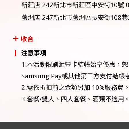
新莊店 242新北市新莊區中安街10號 02
蘆洲店 247新北市蘆洲區長安街108巷27-
收合
注意事項
1.本活動限刷滙豐卡結帳始享優惠，恕不得與
Samsung Pay或其他第三方支付
2.需依折扣前之金額另加 10%服務費
3.套餐/雙人、四人套餐、酒類不適用