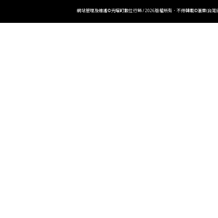
網站管理及維護©光曜町數位行銷 / 2026版權所有．不得轉載©滙豐(台灣