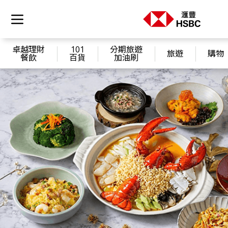
卓越理財
101
分期旅遊
旅遊
購物
餐飲
百貨
加油刷