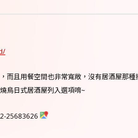
d/
，而且用餐空間也非常寬敞，沒有居酒屋那種
燒鳥日式居酒屋列入選項唷~
25683626