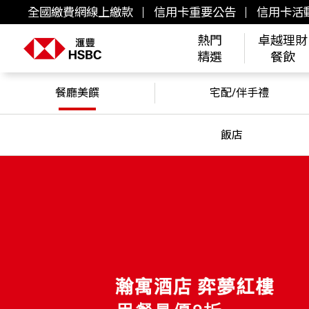
全國繳費網線上繳款
信用卡重要公告
信用卡活
熱門
卓越理財
精選
餐飲
餐廳美饌
宅配/伴手禮
飯店