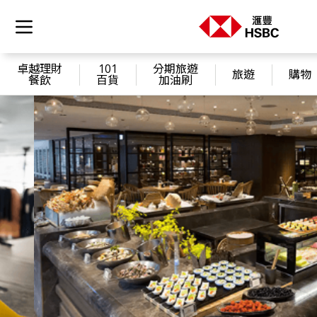
卓越理財
101
分期旅遊
旅遊
購物
餐飲
百貨
加油刷