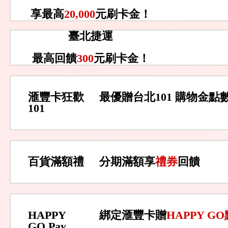
享最高
20,000
元刷卡金！
臺北捷運
最高回饋
300
元刷卡金！
滙豐卡狂歡
最優贈台北101 購物金點
101
百貨滿額禮
分期滿額享
禮券
回饋
HAPPY
綁定滙豐卡贈
HAPPY G
GO Pay