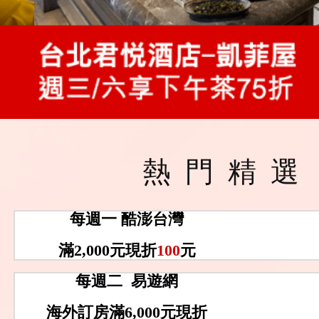
熱門精選
每週一 酷澎台灣
滿2,000元現折
100
元
每週二 易遊網
海外訂房滿6,000元現折