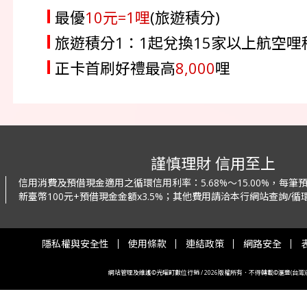
最優
10元=1哩
(旅遊積分)
旅遊積分1：1起兌換15家以上航空
正卡首刷好禮最高
8,000
哩
謹慎理財 信用至上
信用消費及預借現金適用之循環信用利率：
5.68%～15.00%，每
新臺幣100元+預借現金金額x3.5%；
其他費用請洽本行網站查詢/循環
隱私權與安全性
使用條款
連結政策
網路安全
網站管理及維護©光曜町數位行銷 / 2026版權所有．不得轉載©滙豐(台灣