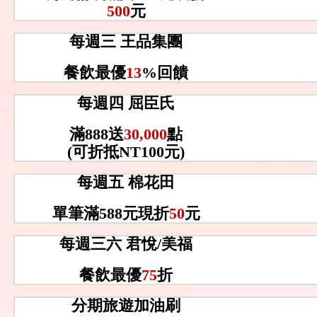
500
元
每週三 王品集團
餐飲最優
13
%回饋
每週四 屈臣氏
滿888送
30,000
點
(可折抵NT100元)
每週五 棉花田
單筆滿588元現折
50
元
每週三六 君悅/美福
餐飲最優
75
折
分期旅遊加油刷