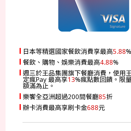
日本等精選國家餐飲消費享最高
5.88
餐飲、購物、娛樂消費最高
4.88
%
週三於王品集團旗下餐廳消費，使用
定瘋Pay 最高享
13
%瘋點數回饋。限
額滿為止。
樂饗全亞洲超過200間餐廳
85
折
辦卡消費最高享刷卡金
688
元