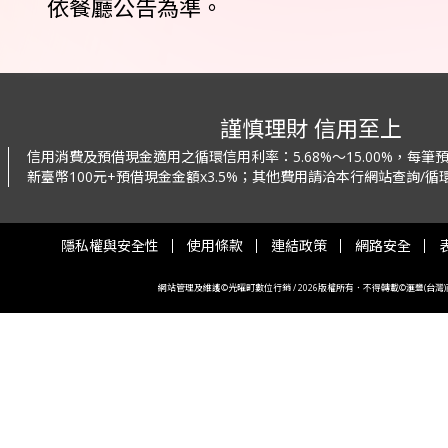
依餐廳公告為準。
謹慎理財 信用至上
信用消費及預借現金適用之循環信用利率：
5.68%～15.00%，每
新臺幣100元+預借現金金額x3.5%；
其他費用請洽本行網站查詢/循環
隱私權與安全性
使用條款
連結政策
網路安全
網站管理及維護©光曜町數位行銷 / 2026版權所有．不得轉載©滙豐(台灣