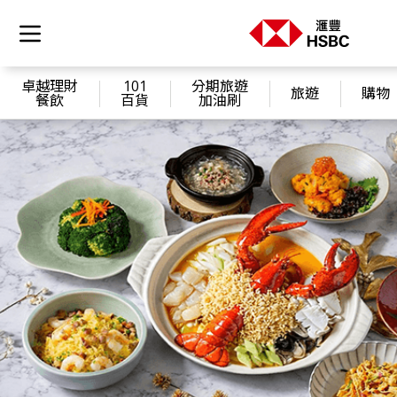
卓越理財
101
分期旅遊
旅遊
購物
餐飲
百貨
加油刷