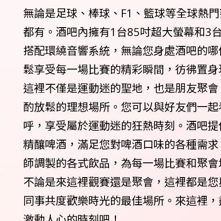
無論是足球、棒球、F1、籃球等全球熱
都有。酒吧內擁有1台85吋超大螢幕和3
搭配環繞音響系統，無論您身處酒吧的哪
鬆享受每一場比賽的精彩瞬間，彷彿置身
這裡不僅是運動迷的聖地，也是朋友聚會
酌放鬆的理想場所。您可以與好友們一起
呼，享受屬於運動迷的狂熱時刻。酒吧提
精釀啤酒，滿足您對啤酒口味的各種需求
師調製的各式飲品，為每一場比賽和聚會
不論是來這裡觀賽還是聚會，這裡都是您
同事共度歡樂時光的最佳場所。來這裡，
激動人心的時刻吧！