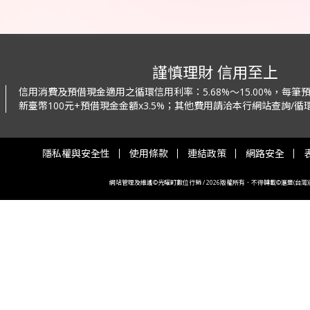
謹慎理財 信用至上
信用消費及預借現金適用之循環信用利率：
5.68%～15.00%，每
新臺幣100元+預借現金金額x3.5%；
其他費用請洽本行網站查詢/循環
隱私權與安全性
使用條款
連結政策
網路安全
網站管理及維護©光曜町數位行銷 / 2026版權所有．不得轉載©滙豐(台灣