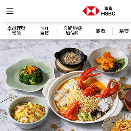
卓越理財
101
分期旅遊
旅遊
購物
餐飲
百貨
加油刷