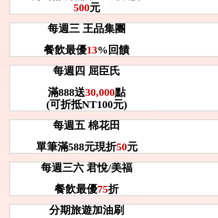
500
元
每週三 王品集團
餐飲最優
13
%回饋
每週四 屈臣氏
滿888送
30,000
點
(可折抵NT100元)
每週五 棉花田
單筆滿588元現折
50
元
每週三六 君悅/美福
餐飲最優
75
折
分期旅遊加油刷