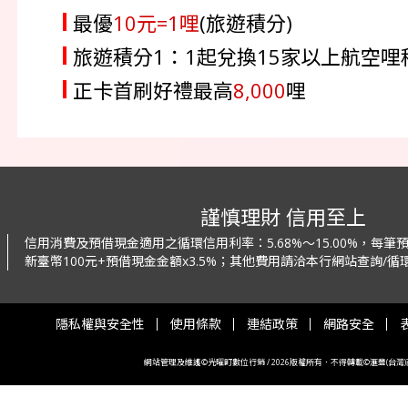
最優
10元=1哩
(旅遊積分)
旅遊積分1：1起兌換15家以上航空
正卡首刷好禮最高
8,000
哩
謹慎理財 信用至上
信用消費及預借現金適用之循環信用利率：
5.68%～15.00%，每
新臺幣100元+預借現金金額x3.5%；
其他費用請洽本行網站查詢/循環
隱私權與安全性
使用條款
連結政策
網路安全
網站管理及維護©光曜町數位行銷 / 2026版權所有．不得轉載©滙豐(台灣