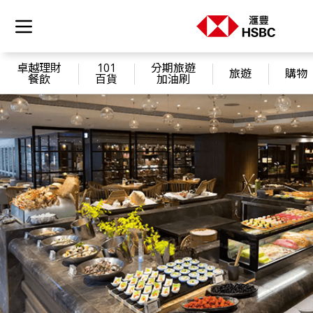
卓越理財
101
分期旅遊
旅遊
購物
餐飲
百貨
加油刷