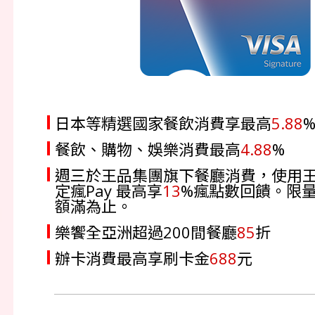
日本等精選國家餐飲消費享最高
5.88
餐飲、購物、娛樂消費最高
4.88
%
週三於王品集團旗下餐廳消費，使用
定瘋Pay 最高享
13
%瘋點數回饋。限
額滿為止。
樂饗全亞洲超過200間餐廳
85
折
辦卡消費最高享刷卡金
688
元