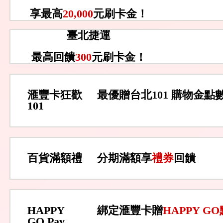
享最高
20,000
元刷卡金！
臺北捷運
最高回饋
300
元刷卡金！
滙豐卡狂歡
最優贈台北101 購物金點
101
百貨滿額禮
分期滿額享
禮券
回饋
HAPPY
綁定滙豐卡贈
HAPPY G
GO Pay