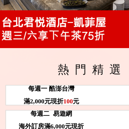
熱門精選
每週一 酷澎台灣
滿2,000元現折
100
元
每週二 易遊網
海外訂房滿6,000元現折