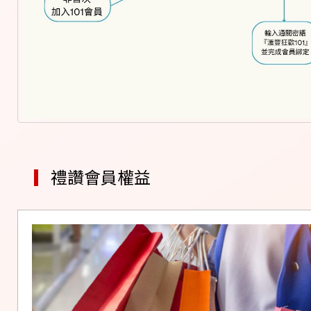
▎
禮讚會員權益