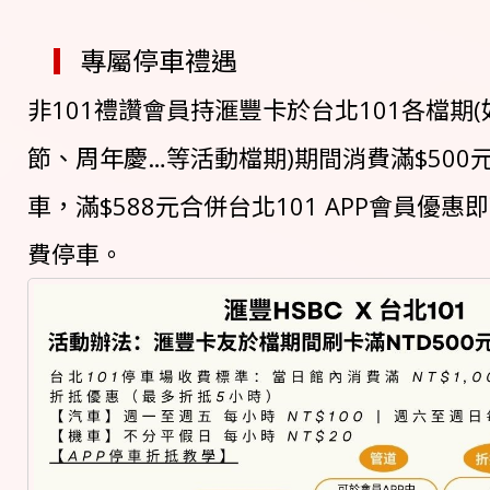
▎
專屬停車禮遇
非101禮讚會員持滙豐卡於台北101各檔期
節、周年慶…等活動檔期)期間消費滿$500
車，滿$588元合併台北101 APP會員優惠
費停車。