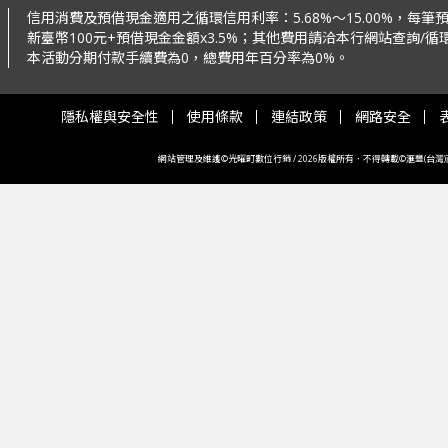
信用消費及預借現金適用之循環信用利率：
5.68%～15.00%，每
新臺幣100元+預借現金金額x3.5%；
其他費用請洽本行網站查詢/循環
本活動分期付款手續費為0，總費用年百分率為0%。
隱私權與安全性
使用條款
連結政策
網路安全
網站管理及維護©光曜町數位行銷 / 2026版權所有．不得轉載©滙豐(台灣