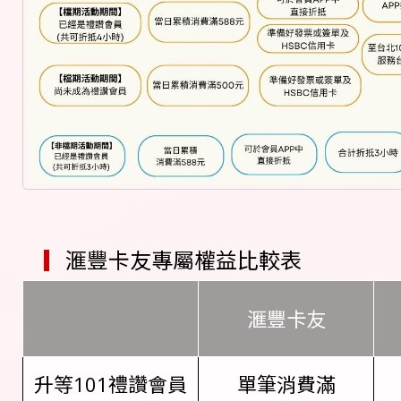
▎
滙豐卡友專屬權益比較表
滙豐卡友
升等101禮讚會員
單筆消費滿