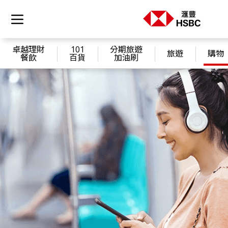
卓越理財
101
分期旅遊
旅遊
購物
餐飲
百貨
加油刷