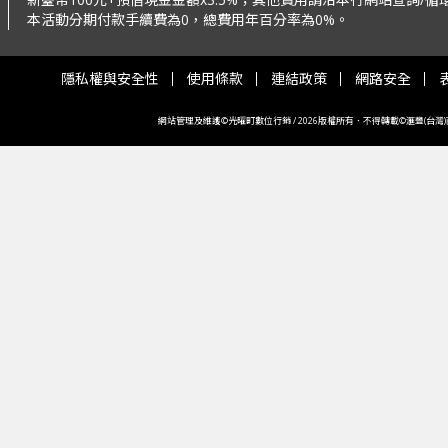
本活動分期付款手續費為0，總費用年百分率為0%。
隱私權與安全性
使用條款
連結政策
網路安全
網站管理及維護©光曜町數位行銷 / 2026版權所有．不得轉載©滙豐(台灣