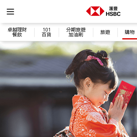
卓越理財
101
分期旅遊
旅遊
購物
餐飲
百貨
加油刷