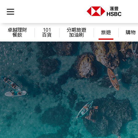
卓越理財
101
分期旅遊
旅遊
購物
餐飲
百貨
加油刷