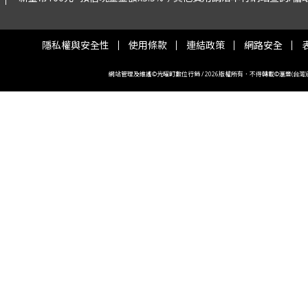
隱私權與安全性
使用條款
連結政策
網路安全
網站管理及維護©光曜町數位行銷 / 2026版權所有．不得轉載©滙豐(台灣