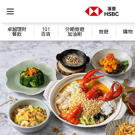
卓越理財
101
分期旅遊
旅遊
購物
餐飲
百貨
加油刷