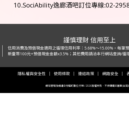
10.SociAbility逸廊酒吧訂位專線:02-295
謹慎理財 信用至上
信用消費及預借現金適用之循環信用利率：
5.68%～15.00%，每
新臺幣100元+預借現金金額x3.5%；
其他費用請洽本行網站查詢/循環
隱私權與安全性
使用條款
連結政策
網路安全
網站管理及維護©光曜町數位行銷 / 2026版權所有．不得轉載©滙豐(台灣