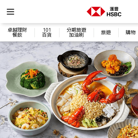
卓越理財
101
分期旅遊
旅遊
購物
餐飲
百貨
加油刷