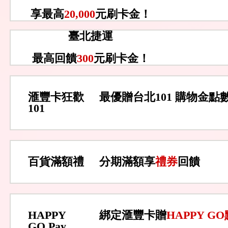
享最高
20,000
元刷卡金！
臺北捷運
最高回饋
300
元刷卡金！
滙豐卡狂歡
最優贈台北101 購物金點
101
百貨滿額禮
分期滿額享
禮券
回饋
HAPPY
綁定滙豐卡贈
HAPPY G
GO Pay