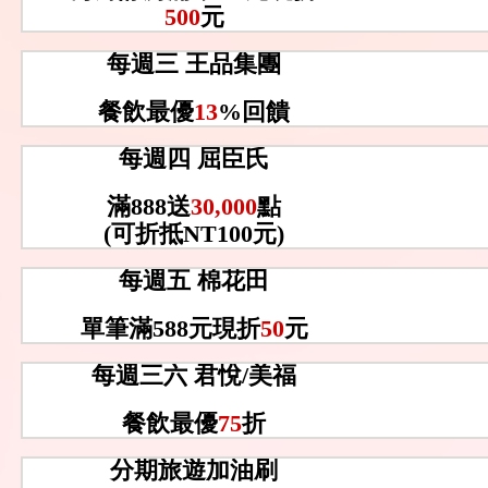
500
元
每週三 王品集團
餐飲最優
13
%回饋
每週四 屈臣氏
滿888送
30,000
點
(可折抵NT100元)
每週五 棉花田
單筆滿588元現折
50
元
每週三六 君悅/美福
餐飲最優
75
折
分期旅遊加油刷