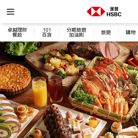
卓越理財
101
分期旅遊
旅遊
購物
餐飲
百貨
加油刷