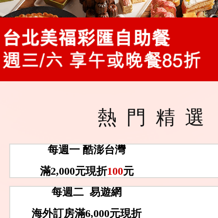
熱門精選
每週一 酷澎台灣
滿2,000元現折
100
元
每週二 易遊網
海外訂房滿6,000元現折