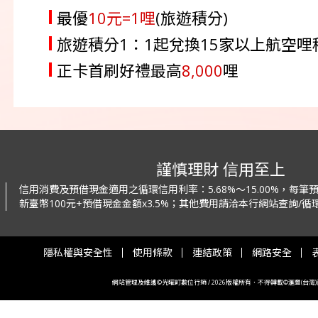
最優
10元=1哩
(旅遊積分)
旅遊積分1：1起兌換15家以上航空
正卡首刷好禮最高
8,000
哩
謹慎理財 信用至上
信用消費及預借現金適用之循環信用利率：
5.68%～15.00%，每
新臺幣100元+預借現金金額x3.5%；
其他費用請洽本行網站查詢/循環
隱私權與安全性
使用條款
連結政策
網路安全
網站管理及維護©光曜町數位行銷 / 2026版權所有．不得轉載©滙豐(台灣