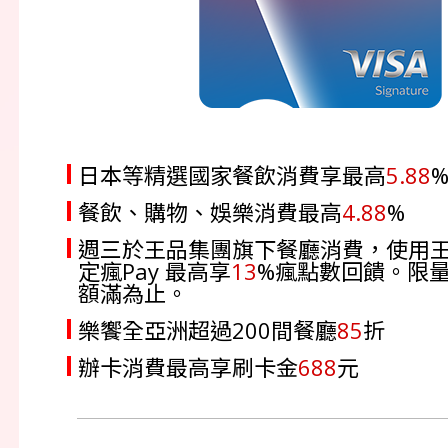
日本等精選國家餐飲消費享最高
5.88
餐飲、購物、娛樂消費最高
4.88
%
週三於王品集團旗下餐廳消費，使用
定瘋Pay 最高享
13
%瘋點數回饋。限
額滿為止。
樂饗全亞洲超過200間餐廳
85
折
辦卡消費最高享刷卡金
688
元