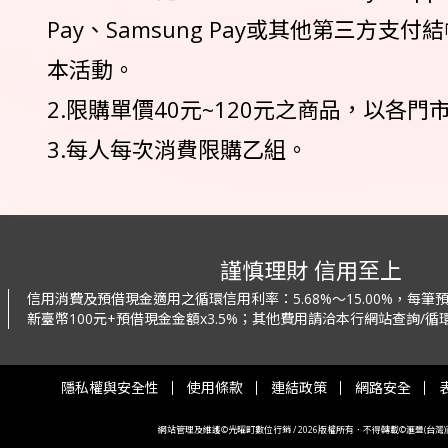
Pay、Samsung Pay或其他第三方支
本活動。
2.限購單價40元~120元之商品，以各
3.每人每次消費限購乙組。
謹慎理財 信用至上
信用消費及預借現金適用之循環信用利率：
5.68%～15.00%，每
新臺幣100元+預借現金金額x3.5%；
其他費用請洽本行網站查詢/循環
隱私權與安全性
使用條款
連結政策
網路安全
網站管理及維護©光曜町數位行銷 / 2026版權所有．不得轉載©滙豐(台灣