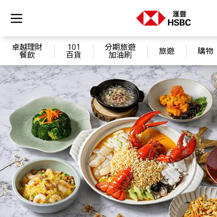
卓越理財
101
分期旅遊
旅遊
購物
餐飲
百貨
加油刷