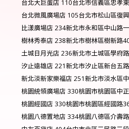
台北大巨蛋店 110台北市信義區忠孝東路四段
台北微風廣場店 105台北市松山區復興南路
比漾廣場店 234新北市永和區中山路一段23
樹林秀泰店 238新北市樹林區樹新路40-6
土城日月光店 236新北市土城區學府路二段2
汐止遠雄店 221新北市汐止區新台五路一段9
新北淡新家樂福店 251新北市淡水區中山北
桃園統領廣場店 330桃園市桃園區中正路6
桃園經國店 330桃園市桃園區經國路369號
桃園八德置地店 334桃園八德區介壽路一段
中友百貨店 404台中市北區三民路三段161