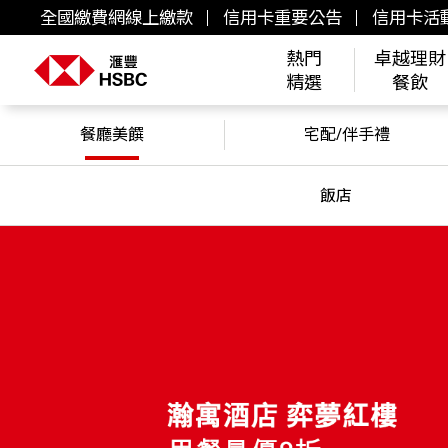
全國繳費網線上繳款
信用卡重要公告
信用卡活
熱門
卓越理財
精選
餐飲
餐廳美饌
宅配/伴手禮
飯店