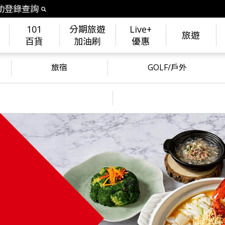
動登錄查詢
101
分期旅遊
Live+
旅遊
百貨
加油刷
優惠
旅宿
GOLF/戶外