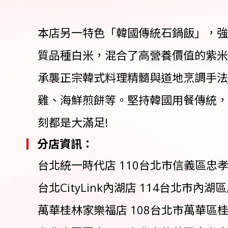
本店另一特色「韓國傳統石鍋飯」，強
質品種白米，混合了高營養價值的紫米
承襲正宗韓式料理精髓與道地烹調手法
雞、海鮮煎餅等。堅持韓國用餐傳統，
刻都是大滿足!
分店資訊：
台北統一時代店 110台北市信義區忠孝東路
台北CityLink內湖店 114台北市內湖區
萬華桂林家樂福店 108台北市萬華區桂林路