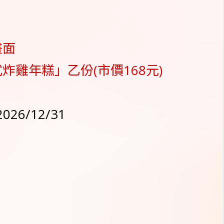
畫面
炸雞年糕」乙份(市價168元)
2026/12/31