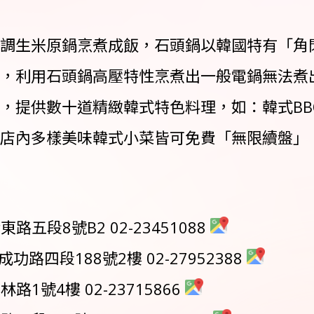
調生米原鍋烹煮成飯，石頭鍋以韓國特有「角
，利用石頭鍋高壓特性烹煮出一般電鍋無法煮
，提供數十道精緻韓式特色料理，如：韓式BB
店內多樣美味韓式小菜皆可免費「無限續盤」
五段8號B2 02-23451088
成功路四段188號2樓 02-27952388
1號4樓 02-23715866