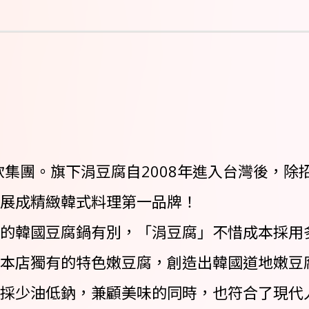
飲集團。旗下涓豆腐自2008年進入台灣後，
展成精緻韓式料理第一品牌！
的韓國豆腐鍋有別，「涓豆腐」不惜成本採用
本店獨有的特色嫩豆腐，創造出韓國道地嫩豆
採少油低鈉，兼顧美味的同時，也符合了現代