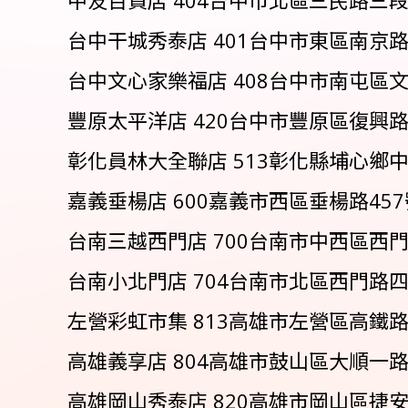
台中干城秀泰店 401台中市東區南京路76號
台中文心家樂福店 408台中市南屯區文心路
豐原太平洋店 420台中市豐原區復興路2號B
彰化員林大全聯店 513彰化縣埔心鄉中山路
嘉義垂楊店 600嘉義市西區垂楊路457號2
台南三越西門店 700台南市中西區西門路一
台南小北門店 704台南市北區西門路四段13
左營彩虹市集 813高雄市左營區高鐵路115
高雄義享店 804高雄市鼓山區大順一路115
高雄岡山秀泰店 820高雄市岡山區捷安路1