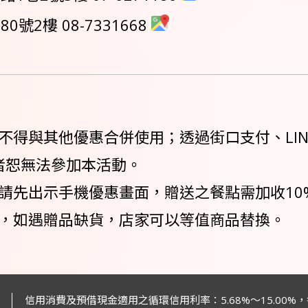
2樓 08-7331668
其他優惠合併使用；透過街口支付、LINE Pay、A
結帳者恕無法參加本活動。
前請先出示手機優惠畫面，贈送之餐點需加收10
銷，如遇贈品缺貨，店家可以等值商品替換。
信用消費及預借現金適用之循環信用利率：
5.68%～15.0