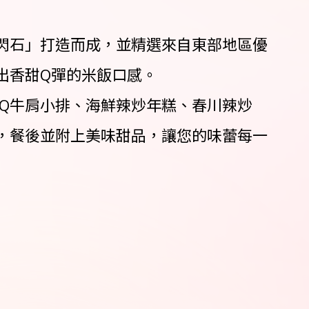
閃石」打造而成，並精選來自東部地區優
出香甜Q彈的米飯口感。
Q牛肩小排、海鮮辣炒年糕、春川辣炒
，餐後並附上美味甜品，讓您的味蕾每一