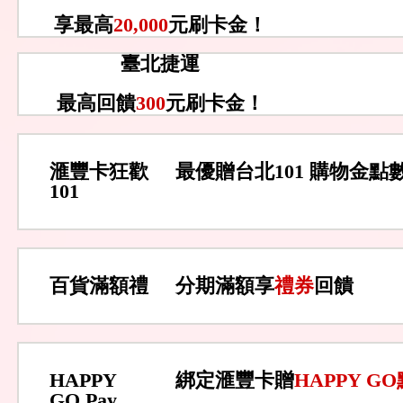
享最高
20,000
元刷卡金！
臺北捷運
最高回饋
300
元刷卡金！
滙豐卡狂歡
最優贈台北101 購物金點
101
百貨滿額禮
分期滿額享
禮券
回饋
HAPPY
綁定滙豐卡贈
HAPPY G
GO Pay