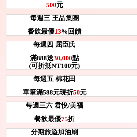
500
元
每週三 王品集團
餐飲最優
13
%回饋
每週四 屈臣氏
滿888送
30,000
點
(可折抵NT100元)
每週五 棉花田
單筆滿588元現折
50
元
每週三六 君悅/美福
餐飲最優
75
折
分期旅遊加油刷