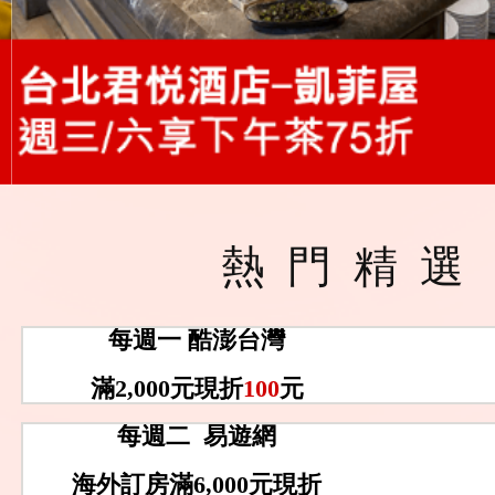
熱門精選
每週一 酷澎台灣
滿2,000元現折
100
元
每週二 易遊網
海外訂房滿6,000元現折