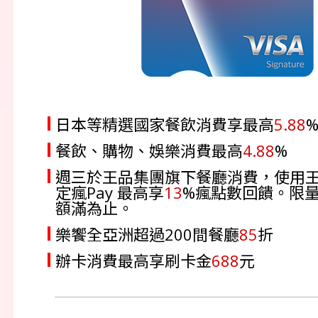
日本等精選國家餐飲消費享最高
5.88
餐飲、購物、娛樂消費最高
4.88
%
週三於王品集團旗下餐廳消費，使用
定瘋Pay 最高享
13
%瘋點數回饋。限
額滿為止。
樂饗全亞洲超過200間餐廳
85
折
辦卡消費最高享刷卡金
688
元