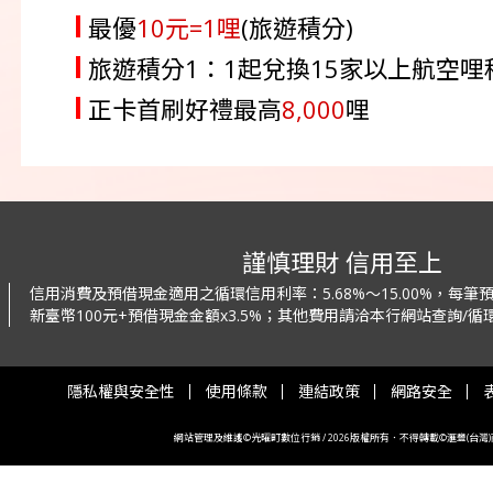
最優
10元=1哩
(旅遊積分)
旅遊積分1：1起兌換15家以上航空
正卡首刷好禮最高
8,000
哩
謹慎理財 信用至上
信用消費及預借現金適用之循環信用利率：
5.68%～15.00%，每
新臺幣100元+預借現金金額x3.5%；
其他費用請洽本行網站查詢/循環
隱私權與安全性
使用條款
連結政策
網路安全
網站管理及維護©光曜町數位行銷 / 2026版權所有．不得轉載©滙豐(台灣