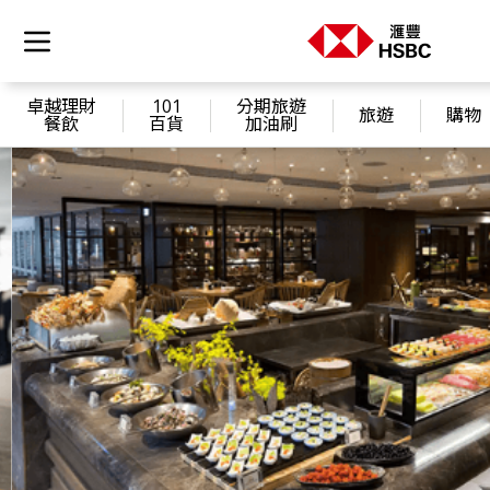
卓越理財
101
分期旅遊
旅遊
購物
餐飲
百貨
加油刷